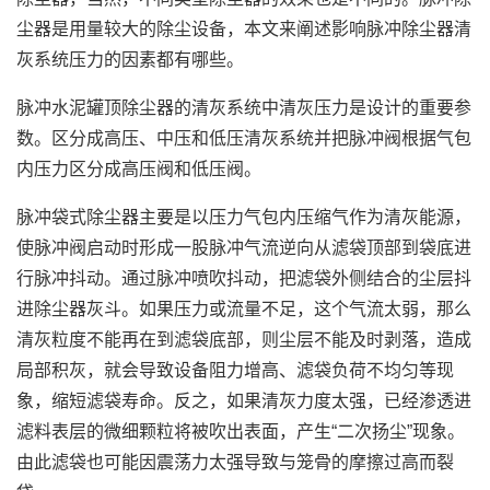
尘器是用量较大的除尘设备，本文来阐述影响脉冲除尘器清
灰系统压力的因素都有哪些。
脉冲水泥罐顶除尘器的清灰系统中清灰压力是设计的重要参
数。区分成高压、中压和低压清灰系统并把脉冲阀根据气包
内压力区分成高压阀和低压阀。
脉冲袋式除尘器主要是以压力气包内压缩气作为清灰能源，
使脉冲阀启动时形成一股脉冲气流逆向从滤袋顶部到袋底进
行脉冲抖动。通过脉冲喷吹抖动，把滤袋外侧结合的尘层抖
进除尘器灰斗。如果压力或流量不足，这个气流太弱，那么
清灰粒度不能再在到滤袋底部，则尘层不能及时剥落，造成
局部积灰，就会导致设备阻力增高、滤袋负荷不均匀等现
象，缩短滤袋寿命。反之，如果清灰力度太强，已经渗透进
滤料表层的微细颗粒将被吹出表面，产生“二次扬尘”现象。
由此滤袋也可能因震荡力太强导致与笼骨的摩擦过高而裂