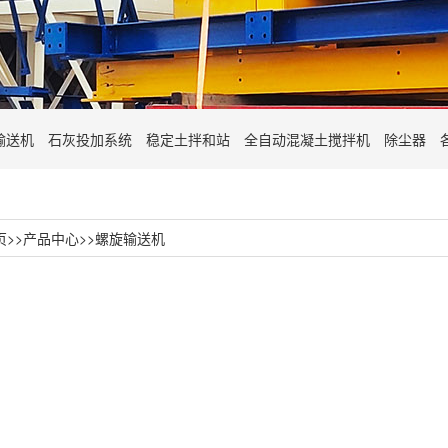
输送机
石灰投加系统
稳定土拌和站
全自动混凝土搅拌机
除尘器
页
>>
产品中心
>>
螺旋输送机