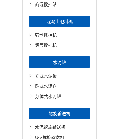
商混搅拌站
混凝土配料机
强制搅拌机
滚筒搅拌机
水泥罐
立式水泥罐
卧式水泥仓
分体式水泥罐
螺旋输送机
水泥螺旋输送机
U型螺旋输送机