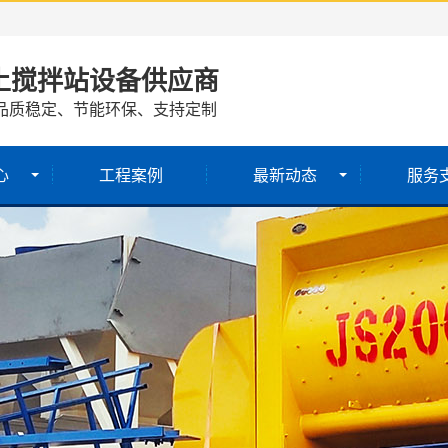
土搅拌站设备供应商
品质稳定、节能环保、支持定制
心
工程案例
最新动态
服务