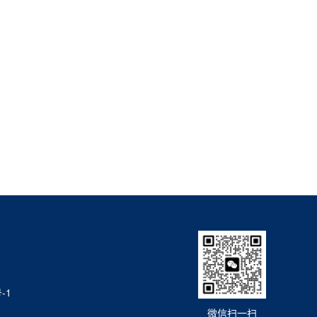
-1
微信扫一扫