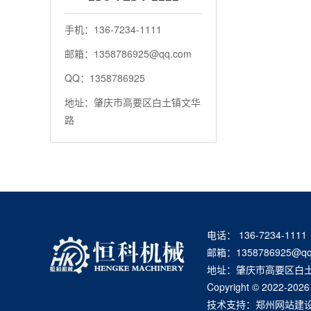
手机：136-7234-1111
邮箱：1358786925@qq.com
QQ：1358786925
地址：肇庆市高要区白土镇文华
路
电话： 136-7234-1111
邮箱：1358786925@qq
地址：肇庆市高要区白
Copyright © 2022-2
技术支持：
郑州网站建