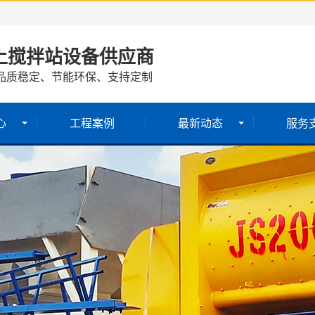
土搅拌站设备供应商
品质稳定、节能环保、支持定制
心
工程案例
最新动态
服务