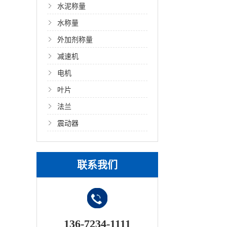
水泥称量
水称量
外加剂称量
减速机
电机
叶片
法兰
震动器
联系我们
136-7234-1111