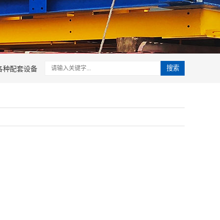
各种配套设备
搜索